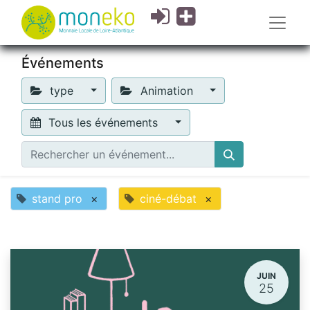
Événements
type
Animation
Tous les événements
stand pro
×
ciné-débat
×
JUIN
25