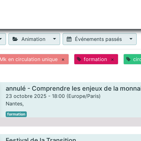
tiliser Moneko ?
Se lancer !
Actus
Contact
Fa
Animation
Événements passés
k en circulation unique
×
formation
×
cir
annulé - Comprendre les enjeux de la monnai
23 octobre 2025
-
18:00
(
Europe/Paris
)
Nantes
,
formation
Festival de la Transition