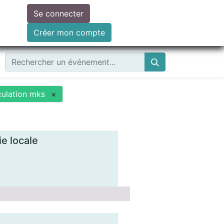
Se connecter
ire un don
Créer mon compte
culation mks
×
e locale