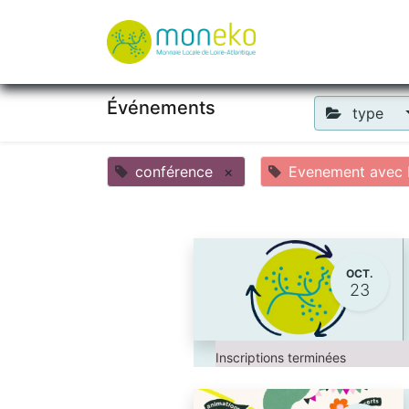
À propos
Où u
Événements
type
conférence
×
Evenement avec M
OCT.
23
Inscriptions terminées