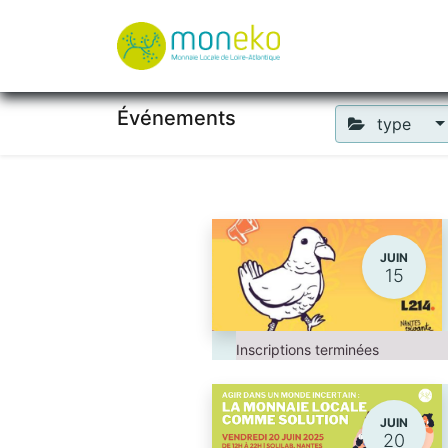
À propos
Où u
Événements
type
JUIN
15
Inscriptions terminées
JUIN
20