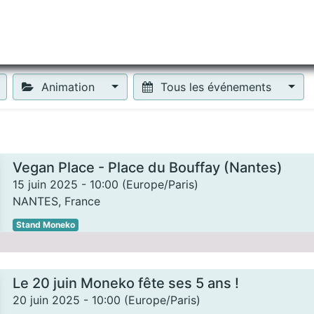
tiliser Moneko ?
Se lancer !
Actus
Contact
Fa
Animation
Tous les événements
Vegan Place - Place du Bouffay (Nantes)
15 juin 2025
-
10:00
(
Europe/Paris
)
NANTES
,
France
Stand Moneko
Le 20 juin Moneko fête ses 5 ans !
20 juin 2025
-
10:00
(
Europe/Paris
)