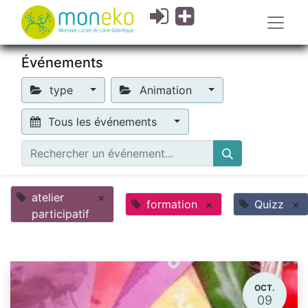
Événements
type
Animation
Tous les événements
atelier
×
formation
×
Quizz
×
participatif
OCT.
09