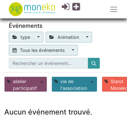
Événements
type
Animation
Tous les événements
atelier
×
vie de
×
Stand
participatif
l'association
Monek
Aucun événement trouvé.