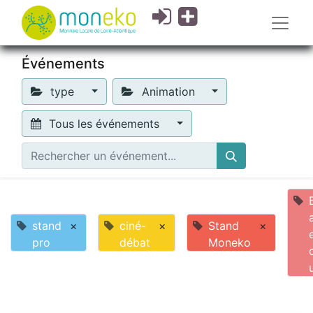
Événements
type
Animation
Tous les événements
stand
×
ciné-
×
Stand
×
pro
débat
Moneko