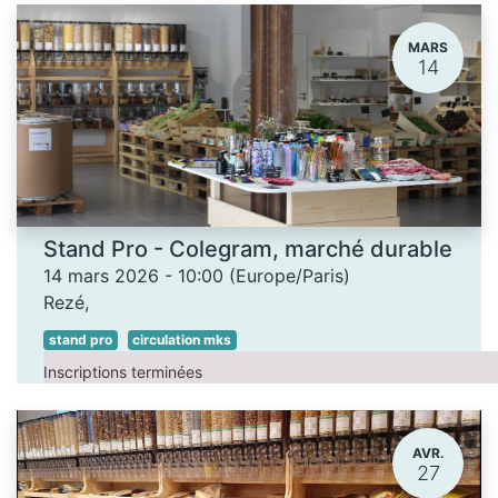
MARS
14
Stand Pro - Colegram, marché durable
14 mars 2026
-
10:00
(
Europe/Paris
)
Rezé
,
stand pro
circulation mks
Inscriptions terminées
AVR.
27