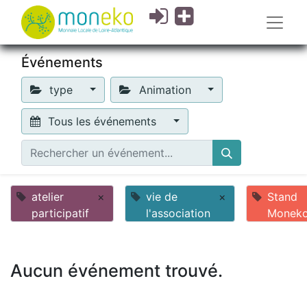
Événements
type
Animation
Tous les événements
atelier
×
vie de
×
Stand
participatif
l'association
Monek
Aucun événement trouvé.