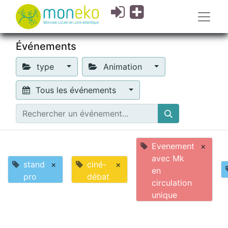
Événements
type
Animation
Tous les événements
Evenement
×
avec Mk
stand
×
ciné-
×
en
pro
débat
circulation
unique