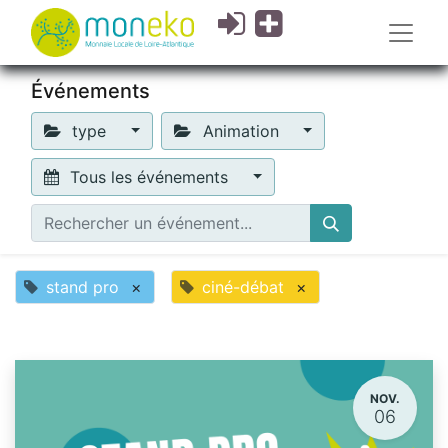
Événements
type
Animation
Tous les événements
stand pro
×
ciné-débat
×
NOV.
06