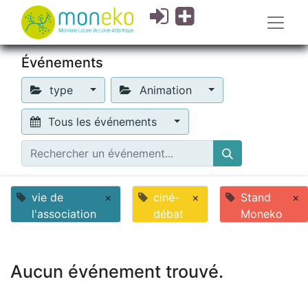
Événements
type
Animation
Tous les événements
vie de
×
ciné-
×
Stand
×
l'association
débat
Moneko
Aucun événement trouvé.