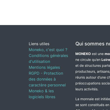
Qui sommes n
Liens utiles
Moneko, c'est quoi ?
MONEKO
est une
mo
Conditions générales
ne circule qu’en
Loir
d'utilisation
et de structures par
Mentions légales
producteurs, artisans,
RGPD - Protection
réunis autour d’une c
des données à
préoccupations socia
caractère personnel
leurs activités.
Moneko & les
logiciels libres
La monnaie est initié
se sont constitués e