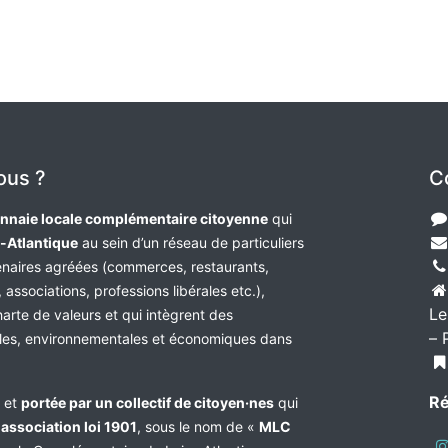
ous ?
C
nnaie locale complémentaire citoyenne
qui
e-Atlantique
au sein d’un réseau de particuliers
tenaires agréées (commerces, restaurants,
 associations, professions libérales etc.),
Le
harte de valeurs et qui intègrent des
– 
les, environnementales et économiques dans
Ré
e et
portée par un collectif de citoyen·nes
qui
n
association loi 1901
, sous le nom de «
MLC