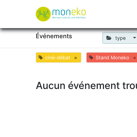
À propos
Où u
Événements
type
ciné-débat
×
Stand Moneko
×
Aucun événement tro