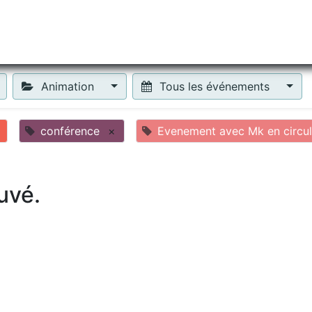
tiliser Moneko ?
Se lancer !
Actus
Contact
Fa
Animation
Tous les événements
conférence
×
Evenement avec Mk en circul
uvé.