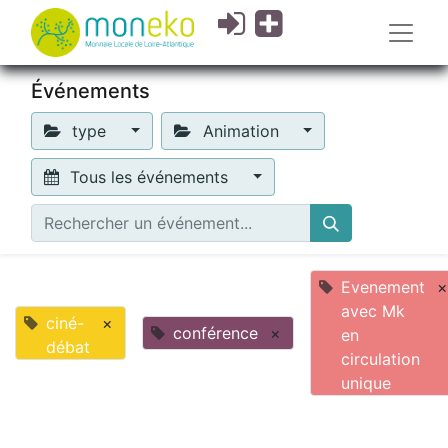
Événements
type
Animation
Tous les événements
Evenement
×
avec Mk
ciné-
×
conférence
×
en
débat
circulation
unique