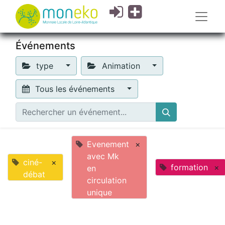
Événements
type
Animation
Tous les événements
Evenement
×
avec Mk
ciné-
×
formation
×
en
débat
circulation
unique