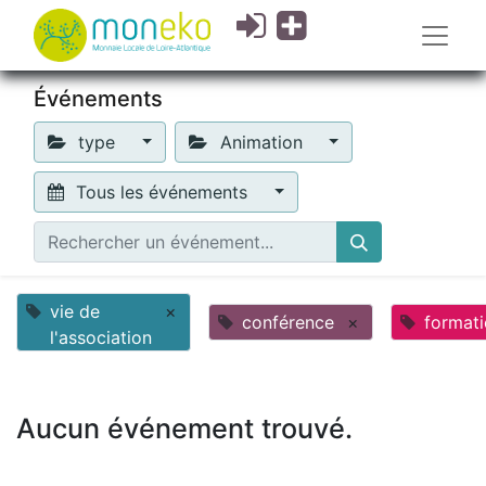
Événements
type
Animation
Tous les événements
vie de
×
conférence
×
format
l'association
Aucun événement trouvé.