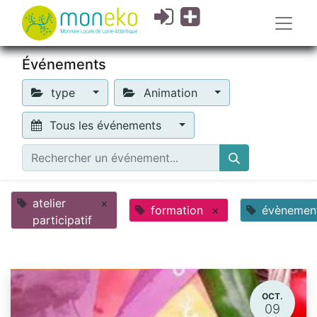
Événements
type
Animation
Tous les événements
atelier
×
formation
×
évènemen
participatif
OCT.
09