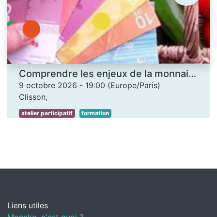
Comprendre les enjeux de la monnaie locale - Les Ateliers des savoirs
9 octobre 2026
-
19:00
(
Europe/Paris
)
Clisson
,
atelier participatif
formation
Liens utiles