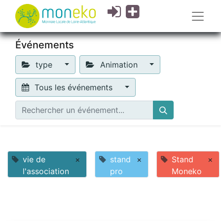
Événements
type
Animation
Tous les événements
vie de
×
stand
×
Stand
×
l'association
pro
Moneko