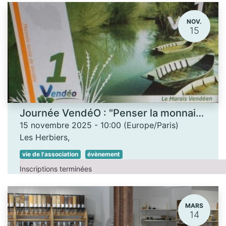
NOV.
15
Journée VendéO : "Penser la monnaie... autrement"
15 novembre 2025
-
10:00
(
Europe/Paris
)
Les Herbiers
,
vie de l'association
évènement
Inscriptions terminées
MARS
14