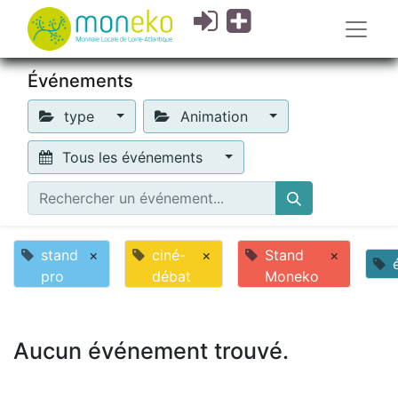
Événements
type
Animation
Tous les événements
stand
×
ciné-
×
Stand
×
pro
débat
Moneko
Aucun événement trouvé.