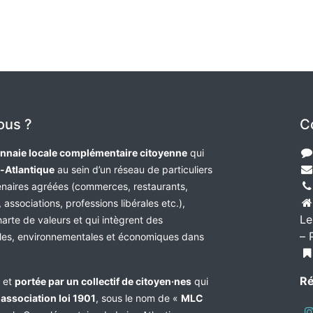
ous ?
C
nnaie locale complémentaire citoyenne
qui
e-Atlantique
au sein d’un réseau de particuliers
tenaires agréées (commerces, restaurants,
 associations, professions libérales etc.),
Le
harte de valeurs et qui intègrent des
– 
les, environnementales et économiques dans
Ré
e et
portée par un collectif de citoyen·nes
qui
n
association loi 1901
, sous le nom de «
MLC