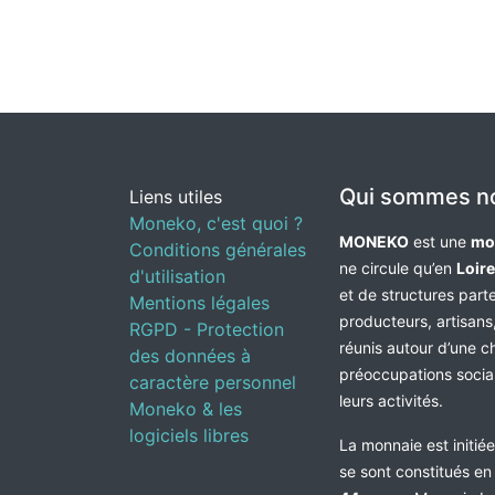
Qui sommes n
Liens utiles
Moneko, c'est quoi ?
MONEKO
est une
mo
Conditions générales
ne circule qu’en
Loir
d'utilisation
et de structures par
Mentions légales
producteurs, artisans,
RGPD - Protection
réunis autour d’une c
des données à
préoccupations socia
caractère personnel
leurs activités.
Moneko & les
logiciels libres
La monnaie est initié
se sont constitués e