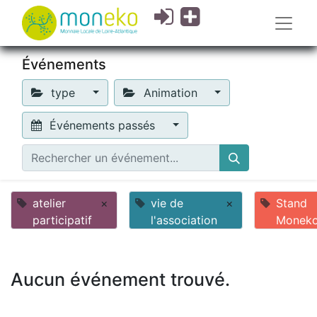
Événements
type
Animation
Événements passés
atelier
×
vie de
×
Stand
participatif
l'association
Monek
Aucun événement trouvé.