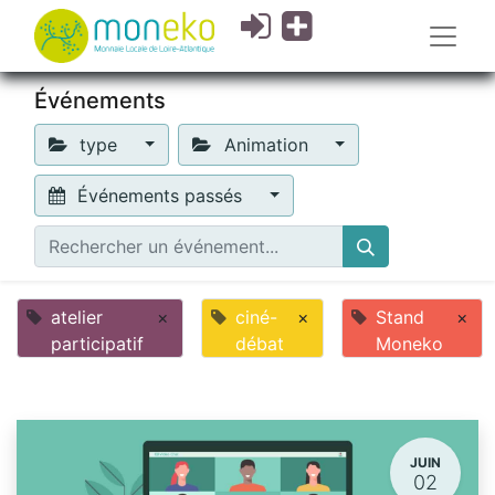
Événements
type
Animation
Événements passés
atelier
×
ciné-
×
Stand
×
participatif
débat
Moneko
JUIN
02