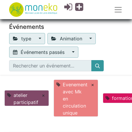
Événements
type
Animation
Événements passés
Evenement
×
avec Mk
atelier
×
formatio
en
participatif
circulation
unique