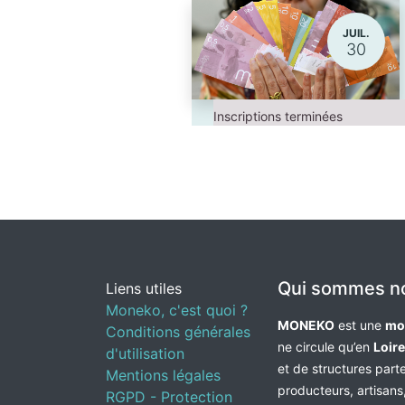
JUIL.
30
Inscriptions terminées
Qui sommes n
Liens utiles
Moneko, c'est quoi ?
MONEKO
est une
mo
Conditions générales
ne circule qu’en
Loir
d'utilisation
et de structures par
Mentions légales
producteurs, artisans,
RGPD - Protection