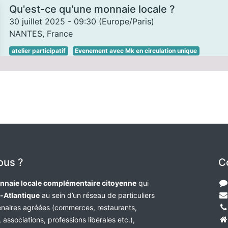
Qu'est-ce qu'une monnaie locale ?
30 juillet 2025
-
09:30
(
Europe/Paris
)
NANTES
,
France
atelier participatif
Evenement avec Mk en circulation unique
ous ?
C
nnaie locale complémentaire citoyenne
qui
e-Atlantique
au sein d’un réseau de particuliers
tenaires agréées (commerces, restaurants,
 associations, professions libérales etc.),