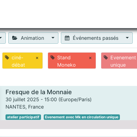
tiliser Moneko ?
Se lancer !
Actus
Contact
Fa
Animation
Événements passés
ciné-
×
Stand
×
Evenement 
débat
Moneko
unique
Fresque de la Monnaie
30 juillet 2025
-
15:00
(
Europe/Paris
)
NANTES
,
France
atelier participatif
Evenement avec Mk en circulation unique