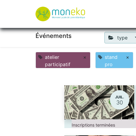
À propos
Où u
Événements
type
atelier
×
stand
×
participatif
pro
JUIL.
30
Inscriptions terminées