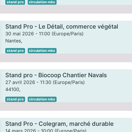
stand pro
circulation mks
Stand Pro - Le Détail, commerce végétal
30 mai 2026
-
11:00
(
Europe/Paris
)
Nantes
,
stand pro
circulation mks
Stand pro - Biocoop Chantier Navals
27 avril 2026
-
11:30
(
Europe/Paris
)
44100
,
stand pro
circulation mks
Stand Pro - Colegram, marché durable
14 mars 2026
-
10:00
(
Europe/Paris
)