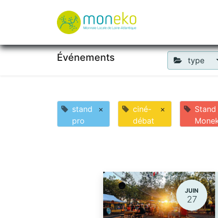
À propos
Où u
Événements
type
stand
×
ciné-
×
Stand
pro
débat
Mone
JUIN
27