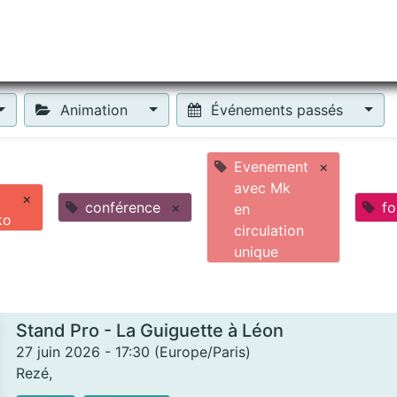
tiliser Moneko ?
Se lancer !
Actus
Contact
Fa
Animation
Événements passés
Evenement
×
avec Mk
×
conférence
×
fo
en
ko
circulation
unique
Stand Pro - La Guiguette à Léon
27 juin 2026
-
17:30
(
Europe/Paris
)
Rezé
,