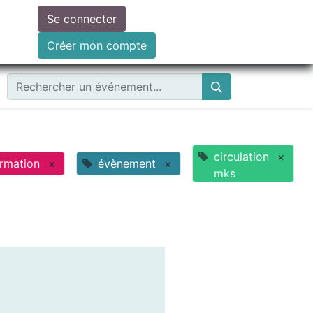
Se connecter
ire un don
Créer mon compte
circulation
×
rmation
×
évènement
×
mks