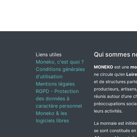
Qui sommes n
Liens utiles
Moneko, c'est quoi ?
MONEKO
est une
mo
Conditions générales
ne circule qu’en
Loir
d'utilisation
et de structures par
Mentions légales
producteurs, artisans,
RGPD - Protection
réunis autour d’une c
des données à
préoccupations socia
caractère personnel
leurs activités.
Moneko & les
logiciels libres
La monnaie est initié
se sont constitués e