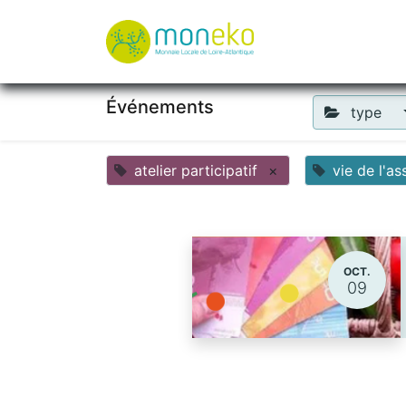
À propos
Où u
Événements
type
atelier participatif
×
vie de l'as
OCT.
09