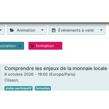
tiliser Moneko ?
Se lancer !
Actus
Contact
Fa
Animation
Événements à venir
sociation
×
formation
×
9 octobre 2026
-
19:00
(
Europe/Paris
)
Clisson
,
atelier participatif
formation