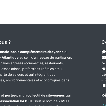
ous ?
C
nnaie locale complémentaire citoyenne
qui
e-Atlantique
au sein d’un réseau de particuliers
tenaires agréées (commerces, restaurants,
 associations, professions libérales etc.),
Le
harte de valeurs et qui intègrent des
– 
les, environnementales et économiques dans
Ré
e et
portée par un collectif de citoyen·nes
qui
n
association loi 1901
, sous le nom de «
MLC