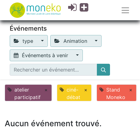
Événements
type
Animation
Événements à venir
atelier
×
ciné-
×
Stand
×
participatif
débat
Moneko
Aucun événement trouvé.