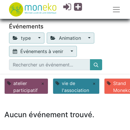
Événements
type
Animation
Événements à venir
atelier
×
vie de
×
Stand
participatif
l'association
Monek
Aucun événement trouvé.