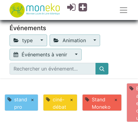
Événements
type
Animation
Événements à venir
stand
×
ciné-
×
Stand
×
pro
débat
Moneko