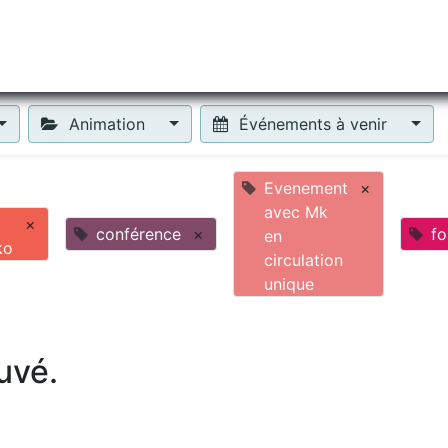
tiliser Moneko ?
Se lancer !
Actus
Contact
Fa
Animation
Événements à venir
Evenement
×
avec Mk
×
conférence
×
fo
en
ko
circulation
unique
uvé.