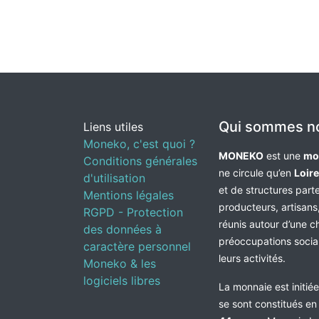
Qui sommes n
Liens utiles
Moneko, c'est quoi ?
MONEKO
est une
mo
Conditions générales
ne circule qu’en
Loir
d'utilisation
et de structures par
Mentions légales
producteurs, artisans,
RGPD - Protection
réunis autour d’une c
des données à
préoccupations socia
caractère personnel
leurs activités.
Moneko & les
logiciels libres
La monnaie est initié
se sont constitués e