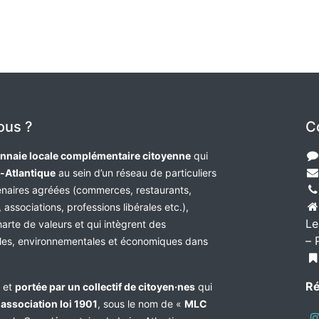
ous ?
C
nnaie locale complémentaire citoyenne
qui
e-Atlantique
au sein d’un réseau de particuliers
tenaires agréées (commerces, restaurants,
 associations, professions libérales etc.),
Le
harte de valeurs et qui intègrent des
– 
les, environnementales et économiques dans
Ré
e et
portée par un collectif de citoyen·nes
qui
n
association loi 1901
, sous le nom de «
MLC