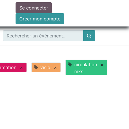
Se connecter
ire un don
Créer mon compte
circulation
×
rmation
×
visio
×
mks