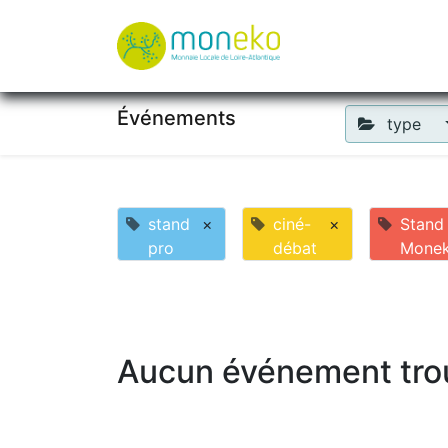
À propos
Où u
Événements
type
stand
×
ciné-
×
Stand
pro
débat
Mone
Aucun événement tro