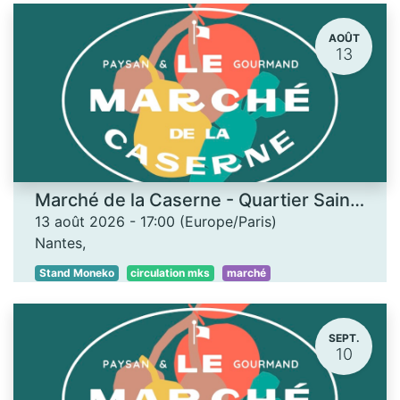
AOÛT
13
Marché de la Caserne - Quartier Saint-Donatien
13 août 2026
-
17:00
(
Europe/Paris
)
Nantes
,
Stand Moneko
circulation mks
marché
SEPT.
10