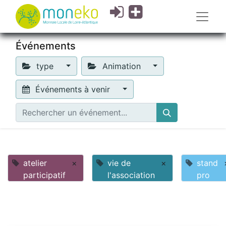
Événements
type
Animation
Événements à venir
atelier
×
vie de
×
stand
participatif
l'association
pro