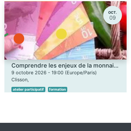
OCT.
09
Comprendre les enjeux de la monnaie locale - Les Ateliers des savoirs
9 octobre 2026
-
19:00
(
Europe/Paris
)
Clisson
,
atelier participatif
formation