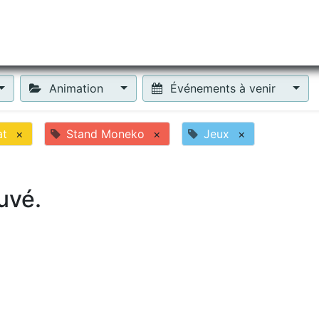
tiliser Moneko ?
Se lancer !
Actus
Contact
Fa
Animation
Événements à venir
at
×
Stand Moneko
×
Jeux
×
uvé.