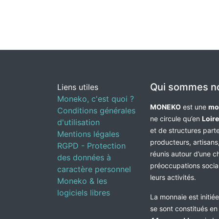
Qui sommes n
Liens utiles
Moneko, c'est quoi ?
MONEKO
est une
mo
Conditions générales
ne circule qu’en
Loir
d'utilisation
et de structures par
Mentions légales
producteurs, artisans,
RGPD - Protection
réunis autour d’une c
des données à
préoccupations socia
caractère personnel
leurs activités.
Moneko & les
logiciels libres
La monnaie est initié
se sont constitués e