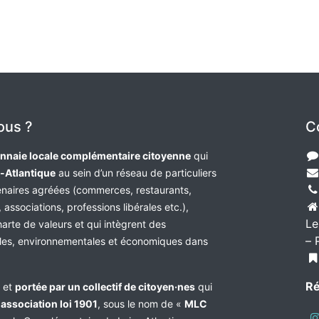
ous ?
C
nnaie locale complémentaire citoyenne
qui
e-Atlantique
au sein d’un réseau de particuliers
tenaires agréées (commerces, restaurants,
 associations, professions libérales etc.),
Le
harte de valeurs et qui intègrent des
– 
les, environnementales et économiques dans
Ré
e et
portée par un collectif de citoyen·nes
qui
n
association loi 1901
, sous le nom de «
MLC