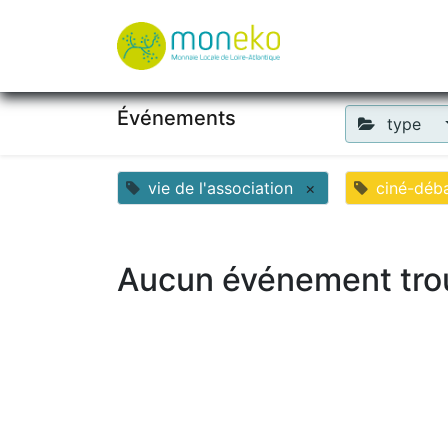
À propos
Où u
Événements
type
vie de l'association
×
ciné-déb
Aucun événement tro