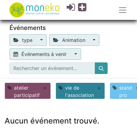
Événements
type
Animation
Événements à venir
atelier
×
vie de
×
stand
participatif
l'association
pro
Aucun événement trouvé.