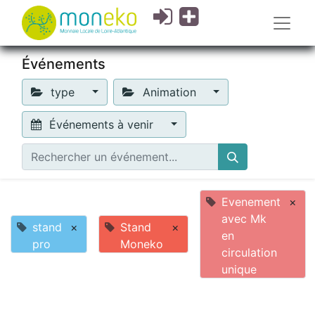
Événements
type
Animation
Événements à venir
Evenement
×
avec Mk
stand
×
Stand
×
en
pro
Moneko
circulation
unique