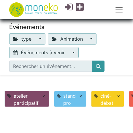
Événements
type
Animation
Événements à venir
atelier
×
stand
×
ciné-
×
participatif
pro
débat