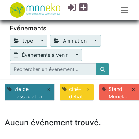
Événements
type
Animation
Événements à venir
vie de
×
ciné-
×
Stand
×
l'association
débat
Moneko
Aucun événement trouvé.