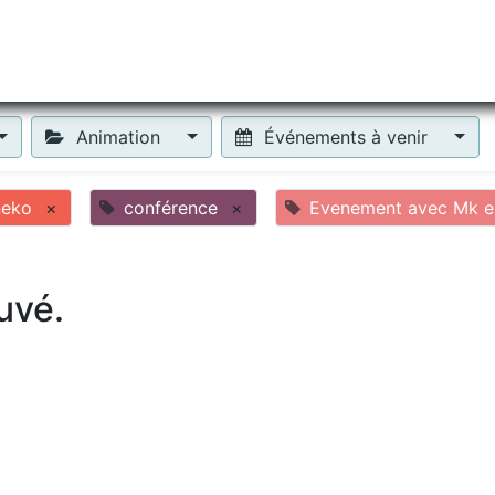
tiliser Moneko ?
Se lancer !
Actus
Contact
Fa
Animation
Événements à venir
neko
×
conférence
×
Evenement avec Mk en
uvé.