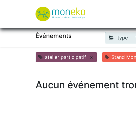
À propos
Où u
Événements
type
atelier participatif
×
Stand Mo
Aucun événement tro