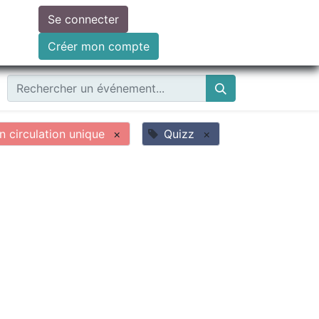
Se connecter
ire un don
Créer mon compte
 circulation unique
×
Quizz
×