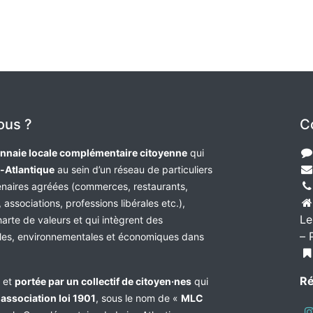
ous ?
C
nnaie locale complémentaire citoyenne
qui
e-Atlantique
au sein d’un réseau de particuliers
tenaires agréées (commerces, restaurants,
 associations, professions libérales etc.),
Le
harte de valeurs et qui intègrent des
– 
les, environnementales et économiques dans
Ré
e et
portée par un collectif de citoyen·nes
qui
n
association loi 1901
, sous le nom de «
MLC