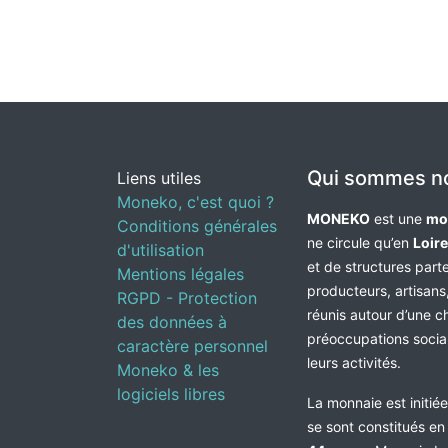
Qui sommes n
Liens utiles
Moneko, c'est quoi ?
MONEKO
est une
mo
Conditions générales
ne circule qu’en
Loir
d'utilisation
et de structures par
Mentions légales
producteurs, artisans,
RGPD - Protection
réunis autour d’une c
des données à
préoccupations socia
caractère personnel
leurs activités.
Moneko & les
logiciels libres
La monnaie est initié
se sont constitués e