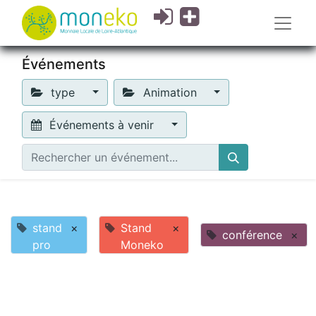
Événements
type
Animation
Événements à venir
stand
×
Stand
×
conférence
×
pro
Moneko