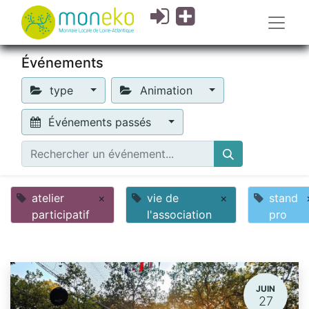
Événements
type
Animation
Événements passés
atelier
×
vie de
×
stand
participatif
l'association
pro
JUIN
27