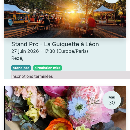
Stand Pro - La Guiguette à Léon
27 juin 2026
-
17:30
(
Europe/Paris
)
Rezé
,
stand pro
circulation mks
Inscriptions terminées
MAI
30