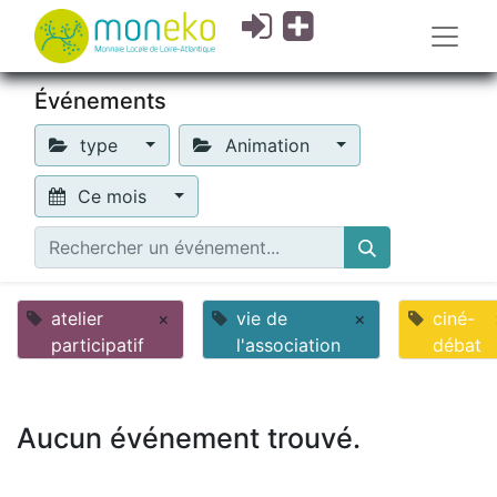
Événements
type
Animation
Ce mois
atelier
×
vie de
×
ciné-
participatif
l'association
débat
Aucun événement trouvé.