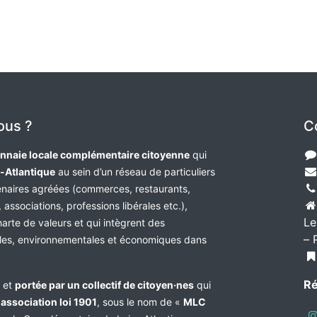
ous ?
C
nnaie locale complémentaire citoyenne
qui
e-Atlantique
au sein d’un réseau de particuliers
tenaires agréées (commerces, restaurants,
 associations, professions libérales etc.),
Le
harte de valeurs et qui intègrent des
– 
les, environnementales et économiques dans
Ré
e et
portée par un collectif de citoyen·nes
qui
n
association loi 1901
, sous le nom de «
MLC