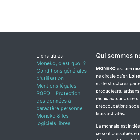
Qui sommes n
Liens utiles
Moneko, c'est quoi ?
MONEKO
est une
mo
Conditions générales
ne circule qu’en
Loir
d'utilisation
et de structures par
Mentions légales
producteurs, artisans,
RGPD - Protection
réunis autour d’une c
des données à
préoccupations socia
caractère personnel
leurs activités.
Moneko & les
logiciels libres
La monnaie est initié
se sont constitués e