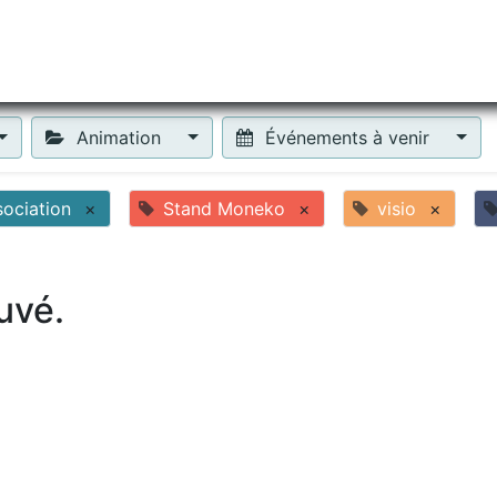
tiliser Moneko ?
Se lancer !
Actus
Contact
Fa
Animation
Événements à venir
sociation
×
Stand Moneko
×
visio
×
uvé.