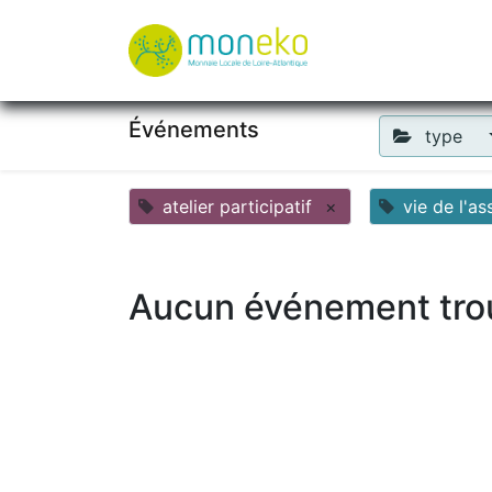
À propos
Où u
Événements
type
atelier participatif
×
vie de l'as
Aucun événement tro