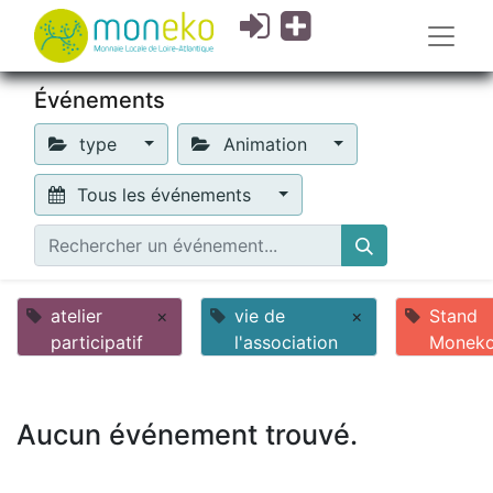
Événements
type
Animation
Tous les événements
atelier
×
vie de
×
Stand
participatif
l'association
Monek
Aucun événement trouvé.