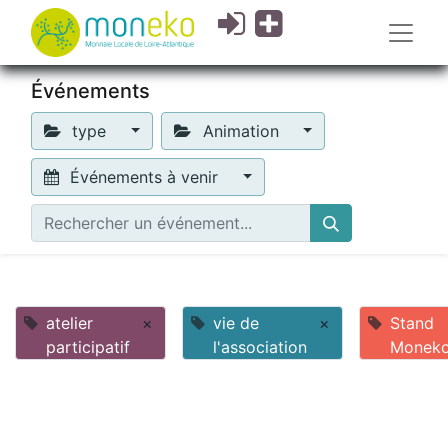
Événements
type
Animation
Événements à venir
atelier
×
vie de
×
Stand
participatif
l'association
Monek