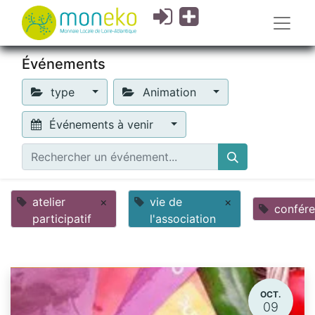
Événements
type
Animation
Événements à venir
atelier
×
vie de
×
confér
participatif
l'association
OCT.
09