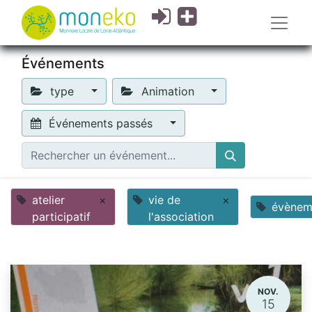
Événements
type
Animation
Événements passés
atelier
×
vie de
×
évènem
participatif
l'association
NOV.
15