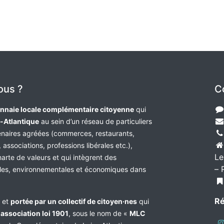
ous ?
C
nnaie locale complémentaire citoyenne
qui
e-Atlantique
au sein d’un réseau de particuliers
tenaires agréées (commerces, restaurants,
 associations, professions libérales etc.),
Le
harte de valeurs et qui intègrent des
– 
les, environnementales et économiques dans
Ré
e et
portée par un collectif de citoyen·nes
qui
n
association loi 1901
, sous le nom de «
MLC