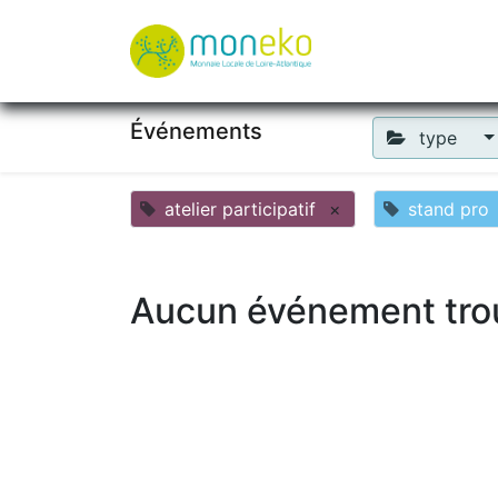
À propos
Où u
Événements
type
atelier participatif
×
stand pro
Aucun événement tro