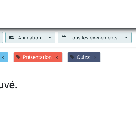
tiliser Moneko ?
Se lancer !
Actus
Contact
Fa
Animation
Tous les événements
×
Présentation
×
Quizz
×
uvé.