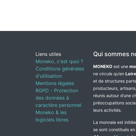
Qui sommes n
Liens utiles
Moneko, c'est quoi ?
MONEKO
est une
mo
Conditions générales
ne circule qu’en
Loir
d'utilisation
et de structures par
Mentions légales
producteurs, artisans,
RGPD - Protection
réunis autour d’une c
des données à
préoccupations socia
caractère personnel
leurs activités.
Moneko & les
logiciels libres
La monnaie est initié
se sont constitués e