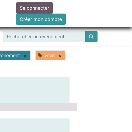
Se connecter
ire un don
Créer mon compte
vènement
×
visio
×