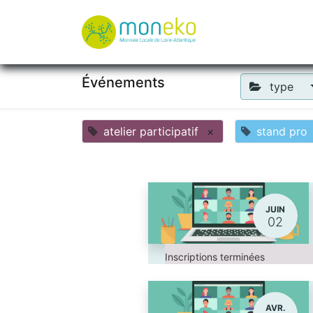
À propos
Où u
Événements
type
atelier participatif
×
stand pro
JUIN
02
Inscriptions terminées
AVR.