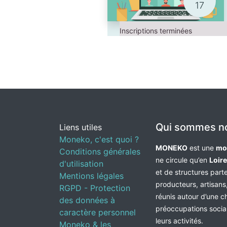
17
Inscriptions terminées
Qui sommes n
Liens utiles
Moneko, c'est quoi ?
MONEKO
est une
mo
Conditions générales
ne circule qu’en
Loir
d'utilisation
et de structures par
Mentions légales
producteurs, artisans,
RGPD - Protection
réunis autour d’une c
des données à
préoccupations socia
caractère personnel
leurs activités.
Moneko & les