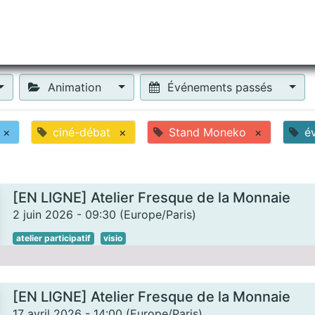
tiliser Moneko ?
Se lancer !
Actus
Contact
Fa
Animation
Événements passés
×
ciné-débat
×
Stand Moneko
×
é
[EN LIGNE] Atelier Fresque de la Monnaie
2 juin 2026
-
09:30
(
Europe/Paris
)
atelier participatif
visio
[EN LIGNE] Atelier Fresque de la Monnaie
17 avril 2026
-
14:00
(
Europe/Paris
)