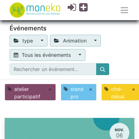
Événements
type
Animation
Tous les événements
atelier
×
stand
×
ciné-
×
participatif
pro
débat
NOV.
06