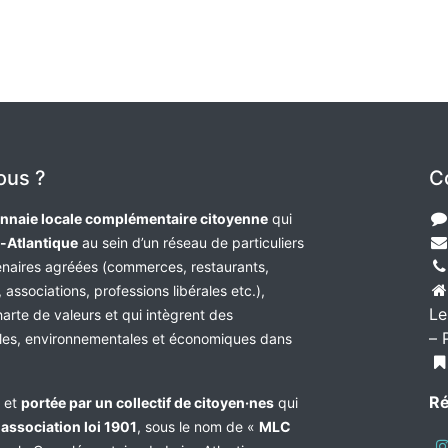
ous ?
C
nnaie locale complémentaire citoyenne
qui
e-Atlantique
au sein d’un réseau de particuliers
tenaires agréées (commerces, restaurants,
 associations, professions libérales etc.),
Le
harte de valeurs et qui intègrent des
– 
les, environnementales et économiques dans
Ré
e et
portée par un collectif de citoyen·nes
qui
n
association loi 1901
, sous le nom de «
MLC