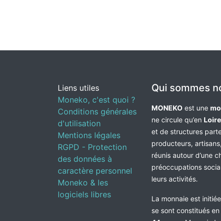
Qui sommes n
Liens utiles
Moneko, c'est quoi ?
MONEKO
est une
mo
Conditions générales
ne circule qu’en
Loir
d'utilisation
et de structures par
Mentions légales
producteurs, artisans,
RGPD - Protection
réunis autour d’une c
des données à
préoccupations socia
caractère personnel
leurs activités.
Moneko & les
logiciels libres
La monnaie est initié
se sont constitués e