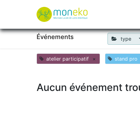
À propos
Où u
Événements
type
atelier participatif
×
stand pro
Aucun événement tro