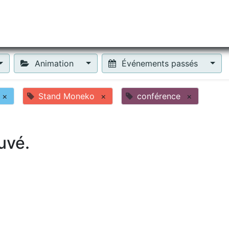
tiliser Moneko ?
Se lancer !
Actus
Contact
Fa
Animation
Événements passés
×
Stand Moneko
×
conférence
×
uvé.