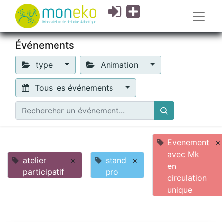
Événements
type
Animation
Tous les événements
Evenement
×
avec Mk
atelier
×
stand
×
en
participatif
pro
circulation
unique