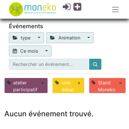
Événements
type
Animation
Ce mois
atelier
×
ciné-
×
Stand
×
participatif
débat
Moneko
Aucun événement trouvé.